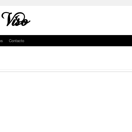
 Viso
os
Contacto