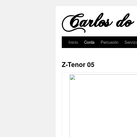
Carlos do
Inicio
Corda
Percusión
Serviz
Saltar
ao
Z-Tenor 05
contido