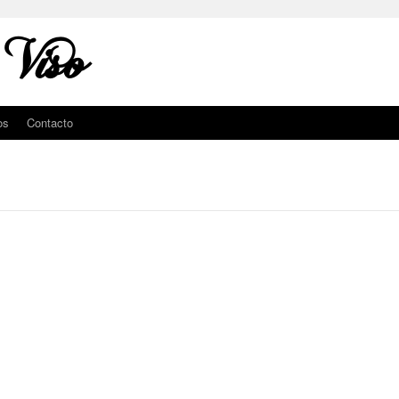
 Viso
os
Contacto