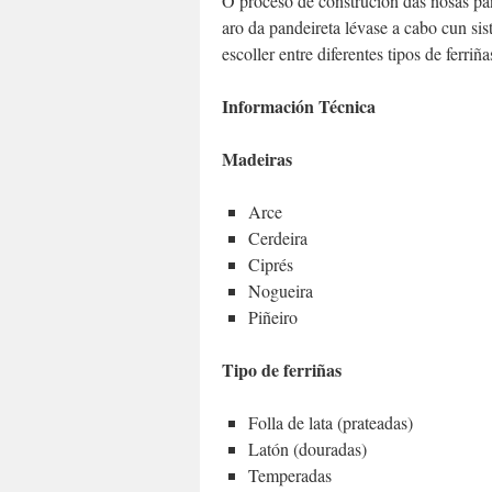
O proceso de construción das nosas pan
aro da pandeireta lévase a cabo cun si
escoller entre diferentes tipos de ferr
Información Técnica
Madeiras
Arce
Cerdeira
Ciprés
Nogueira
Piñeiro
Tipo de ferriñas
Folla de lata (prateadas)
Latón (douradas)
Temperadas