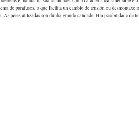
deiretas é manual na súa totalidade. Unha característica salientable é o
stema de parafusos, o que facilita un cambio de tensión ou desmontaxe r
iñas. As peles utilizadas son dunha grande calidade. Hai posibilidade de 