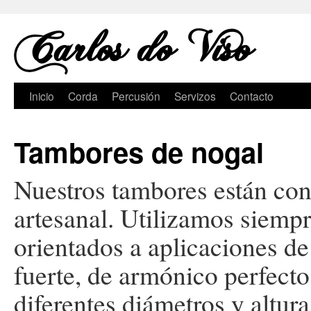
Carlos do Viso
Saltar
Inicio
Corda
Percusión
Servizos
Contacto
ao
Tambores de nogal
contido
Nuestros tambores están con
artesanal. Utilizamos siemp
orientados a aplicaciones de
fuerte, de armónico perfecto
diferentes diámetros y altur