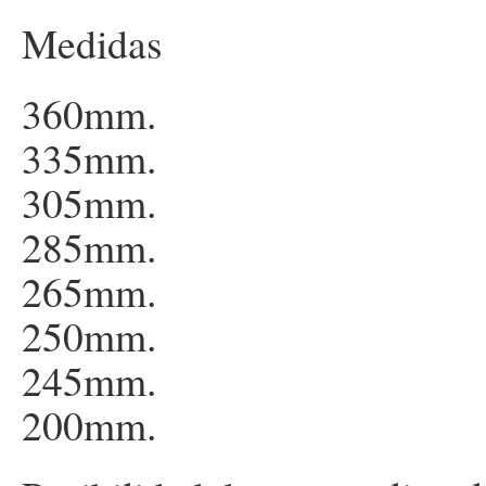
Medidas
360mm.
335mm.
305mm.
285mm.
265mm.
250mm.
245mm.
200mm.