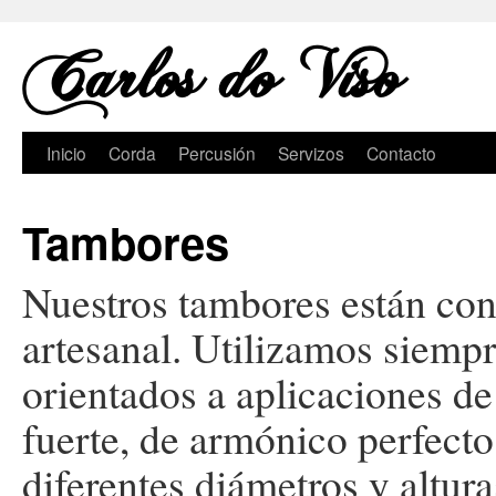
Carlos do Viso
Saltar
Inicio
Corda
Percusión
Servizos
Contacto
ao
Tambores
contido
Nuestros tambores están con
artesanal. Utilizamos siemp
orientados a aplicaciones de
fuerte, de armónico perfecto
diferentes diámetros y altur